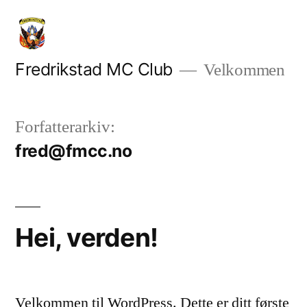
Gå
til
innhold
Fredrikstad MC Club
Velkommen
Forfatterarkiv:
fred@fmcc.no
Hei, verden!
Velkommen til WordPress. Dette er ditt første