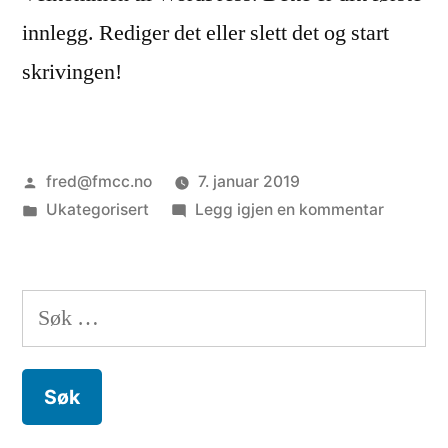
innlegg. Rediger det eller slett det og start
skrivingen!
Publisert
fred@fmcc.no
7. januar 2019
av
Publisert
til
Ukategorisert
Legg igjen en kommentar
i
Hei,
verden!
Søk
etter: